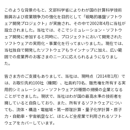
このような背景のもと、文部科学省によりわが国の計算科学技術
振興および産業競争力の強化を目的として「戦略的基盤ソフトウ
ェア開発プロジェクト」が実施され、その中で2002年4月に当社が
設立されました。当社では、そこでシミュレーション・ソフトウ
ェア開発に参加すると同時に、プロジェクトにおいて開発された
ソフトウェアの実用化・事業化を行ってまいりました。現在では、
当社独自で開発したソフトウェアもラインナップに加え、広い範
囲での産業界のお客さまのニーズに応えられるようになりまし
た。
皆さま方のご支援もありまして、当社は、現時点（2014年1月）で
は、お取引先約100社（機関）、社員約70名、販売権を所有する実
用的シミュレーション・ソフトウェア20種類の規模の企業となる
ことができました。現状で、当社はわが国の最高水準の技術者を
擁していると自負しており、また、所有するソフトウェアについ
ても、流体・構造・電磁場・第一原理計算・量子化学計算・原子
力・自動車・宇宙航空など、ほとんど全産業で利用されるソフト
ウェアをカバーしています。