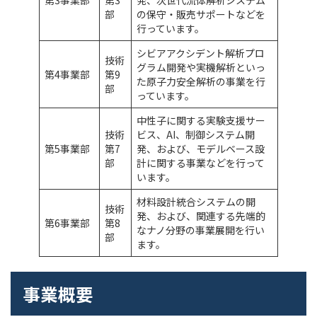
第3事業部
第3
発、次世代流体解析システム
部
の保守・販売サポートなどを
行っています。
シビアアクシデント解析プロ
技術
グラム開発や実機解析といっ
第4事業部
第9
た原子力安全解析の事業を行
部
っています。
中性子に関する実験支援サー
技術
ビス、AI、制御システム開
第5事業部
第7
発、および、モデルベース設
部
計に関する事業などを行って
います。
材料設計統合システムの開
技術
発、および、関連する先端的
第6事業部
第8
なナノ分野の事業展開を行い
部
ます。
事業概要