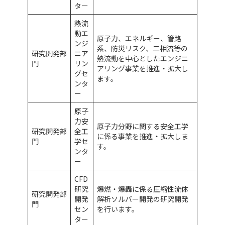
ター
熱流
動エ
原子力、エネルギー、管路
ンジ
系、防災リスク、二相流等の
研究開発部
ニア
熱流動を中心としたエンジニ
門
リン
アリング事業を推進・拡大し
グセ
ます。
ンタ
ー
原子
力安
原子力分野に関する安全工学
研究開発部
全工
に係る事業を推進・拡大しま
門
学セ
す。
ンタ
ー
CFD
研究
爆燃・爆轟に係る圧縮性流体
研究開発部
開発
解析ソルバー開発の研究開発
門
セン
を行います。
ター