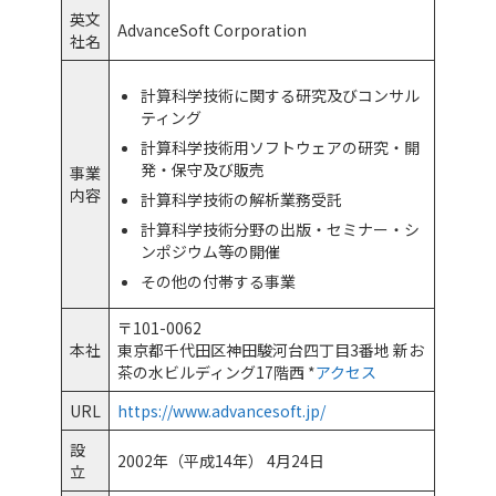
設立趣旨
英文
AdvanceSoft Corporation
社名
社長挨拶
計算科学技術に関する研究及びコンサル
対外的な資格等
ティング
計算科学技術用ソフトウェアの研究・開
品質マネジメントシステム（ISO9001:2015）
発・保守及び販売
事業
内容
計算科学技術の解析業務受託
技術者育成プログラムの日本機械学会 公認CAE技能講習会
認定
計算科学技術分野の出版・セミナー・シ
ンポジウム等の開催
「スポーツエールカンパニー」および「東京都スポーツ推
その他の付帯する事業
進企業」認定
〒101-0062
蔵前工業会による蔵前ベンチャー賞受賞
本社
東京都千代田区神田駿河台四丁目3番地 新お
茶の水ビルディング17階西 *
アクセス
大強度陽子加速器施設（J-PARC）の開発における表彰
URL
https://www.advancesoft.jp/
アクセス
設
2002年（平成14年） 4月24日
立
住所