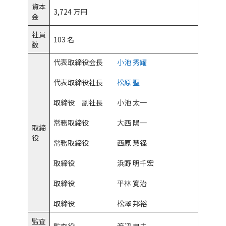
資本
3,724 万円
金
電車でお越しの場合
社員
103 名
数
代表取締役会長
小池 秀耀
代表取締役社長
松原 聖
取締役 副社長 小池 太一
常務取締役 大西 陽一
取締
役
常務取締役 西原 慧径
取締役 浜野 明千宏
取締役 平林 寛治
取締役 松澤 邦裕
監査
監査役 渡辺 忠夫