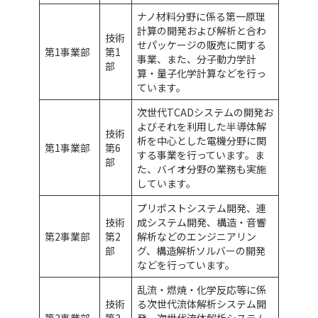
ナノ材料分野に係る第一原理
計算の開発および解析と合わ
技術
せパッケージの販売に関する
第1事業部
第1
事業、また、分子動力学計
部
算・量子化学計算などを行っ
ています。
次世代TCADシステムの開発お
よびそれを利用した半導体解
技術
析を中心とした電機分野に関
第1事業部
第6
する事業を行っています。ま
部
た、バイオ分野の業務も実施
しています。
プリポストシステム開発、連
技術
成システム開発、構造・音響
第2事業部
第2
解析などのエンジニアリン
部
グ、構造解析ソルバーの開発
などを行っています。
乱流・燃焼・化学反応等に係
技術
る次世代流体解析システム開