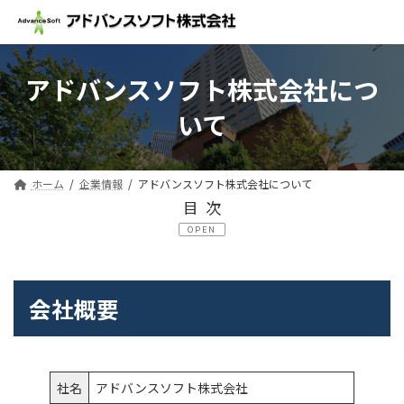
コ
ナ
ン
ビ
テ
ゲ
ン
ー
ツ
シ
アドバンスソフト株式会社につ
へ
ョ
いて
ス
ン
キ
に
ッ
移
プ
動
ホーム
企業情報
アドバンスソフト株式会社について
目次
OPEN
会社概要
組織図
会社概要
事業概要
アドバンスソフト株式会社の特長
社名
アドバンスソフト株式会社