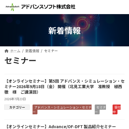
コ
ナ
ン
ビ
テ
ゲ
ン
ー
ツ
シ
新着情報
へ
ョ
ス
ン
キ
に
ッ
移
ホーム
新着情報
セミナー
プ
動
セミナー
【オンラインセミナー】第5回 アドバンス・シミュレーション・セ
ミナー2026年9月18日（金） 開催（北見工業大学 准教授 植西
徹 様 ご講演回）
2026年7月23日
カテゴリー
アドバンス・シミュレーション・セミナ
セミナ
受付
ー
ー
中
【オンラインセミナー】Advance/OF-DFT 製品紹介セミナー