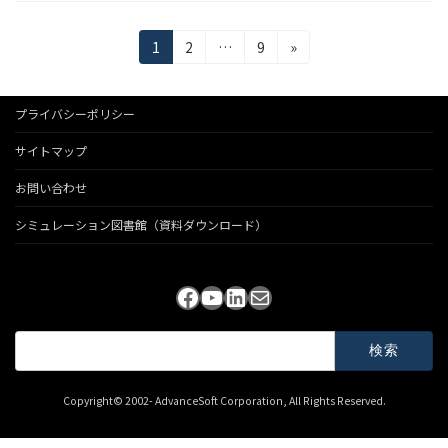
投
固
固
固
1
2
…
9
»
定
定
定
稿
ペ
ペ
ペ
の
ー
ー
ー
プライバシーポリシー
ジ
ジ
ジ
ペ
サイトマップ
ー
お問い合わせ
ジ
シミュレーション図書館（資料ダウンロード）
送
り
Facebook
YouTube
LinkedIn
メール
検
索:
Copyright© 2002- AdvanceSoft Corporation, All Rights Reserved.