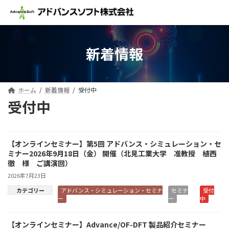
コ
ナ
ン
ビ
テ
ゲ
ン
ー
ツ
シ
新着情報
へ
ョ
ス
ン
キ
に
ッ
移
ホーム
新着情報
受付中
プ
動
受付中
【オンラインセミナー】第5回 アドバンス・シミュレーション・セ
ミナー2026年9月18日（金） 開催（北見工業大学 准教授 植西
徹 様 ご講演回）
2026年7月23日
カテゴリー
アドバンス・シミュレーション・セミナ
セミナ
受付
ー
ー
中
【オンラインセミナー】Advance/OF-DFT 製品紹介セミナー