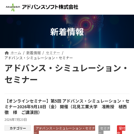
コ
ナ
ン
ビ
テ
ゲ
ン
ー
ツ
シ
新着情報
へ
ョ
ス
ン
キ
に
ッ
移
ホーム
新着情報
セミナー
プ
動
アドバンス・シミュレーション・セミナー
アドバンス・シミュレーション・
セミナー
【オンラインセミナー】第5回 アドバンス・シミュレーション・セ
ミナー2026年9月18日（金） 開催（北見工業大学 准教授 植西
徹 様 ご講演回）
2026年7月23日
カテゴリー
アドバンス・シミュレーション・セミナ
セミナ
受付
ー
ー
中