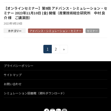
【オンラインセミナー】第9回 アドバンス・シミュレーション・セ
ミナー 2023年11月10日 (金) 開催（産業技術総合研究所 中村 良
介 様 ご講演回）
2023年9月19日
カテゴリー
アドバンス・シミュレーション・セミナー
セミナー
投
固
固
1
2
»
定
定
稿
ペ
ペ
の
ー
ー
プライバシーポリシー
ジ
ジ
ペ
サイトマップ
ー
お問い合わせ
ジ
シミュレーション図書館（資料ダウンロード）
送
り
Facebook
YouTube
LinkedIn
メール