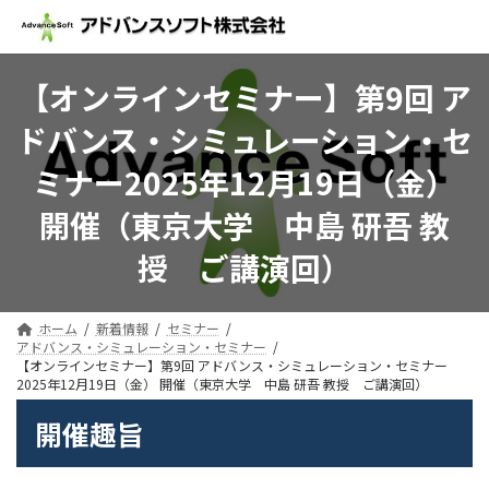
コ
ナ
ン
ビ
テ
ゲ
ン
ー
【オンラインセミナー】第9回 ア
ツ
シ
へ
ョ
ドバンス・シミュレーション・セ
ス
ン
キ
に
ミナー2025年12月19日（金）
ッ
移
プ
動
開催（東京大学 中島 研吾 教
授 ご講演回）
ホーム
新着情報
セミナー
アドバンス・シミュレーション・セミナー
【オンラインセミナー】第9回 アドバンス・シミュレーション・セミナー
2025年12月19日（金） 開催（東京大学 中島 研吾 教授 ご講演回）
開催趣旨