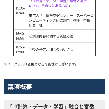
「
『計算・データ・学習』融合と富岳
NEXT，その先にあるもの
」
15:35-
16:40
東京大学 情報基盤センター スーパーコ
ンピューティング研究部門 教授 中島
研吾 様
16:40-
ご講演内容に関する質疑応答
16:55
16:55-
今後の予定、閉会のあいさつ
17:00
※プログラムは変更となる可能性がございます。
講演概要
「『計算・データ・学習』融合と富岳