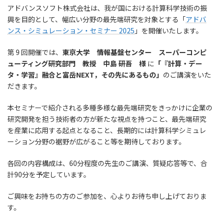
アドバンスソフト株式会社は、我が国における計算科学技術の振
興を目的として、幅広い分野の最先端研究を対象とする「
アドバ
ンス・シミュレーション・セミナー 2025
」を開催いたします。
第 9 回開催では、
東京大学 情報基盤センター スーパーコンピ
ューティング研究部門 教授 中島 研吾
様
に
「『計算・デー
タ・学習』融合と富岳NEXT，その先にあるもの」
のご講演をいた
だきます。
本セミナーで紹介される多種多様な最先端研究をきっかけに企業の
研究開発を担う技術者の方が新たな視点を持つこと、最先端研究
を産業に応用する起点となること、長期的には計算科学シミュレ
ーション分野の裾野が広がること等を期待しております。
各回の内容構成は、60分程度の先生のご講演、質疑応答等で、合
計90分を予定しています。
ご興味をお持ちの方のご参加を、心よりお待ち申し上げておりま
す。