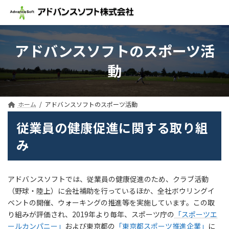
コ
ナ
ン
ビ
テ
ゲ
ン
ー
ツ
シ
アドバンスソフトのスポーツ活
へ
ョ
動
ス
ン
キ
に
ッ
移
プ
動
ホーム
アドバンスソフトのスポーツ活動
従業員の健康促進に関する取り組
み
アドバンスソフトでは、従業員の健康促進のため、クラブ活動
（野球・陸上）に会社補助を行っているほか、全社ボウリングイ
ベントの開催、ウォーキングの推進等を実施しています。この取
り組みが評価され、2019年より毎年、スポーツ庁の
「スポーツエ
ールカンパニー」
および東京都の
「東京都スポーツ推進企業」
に