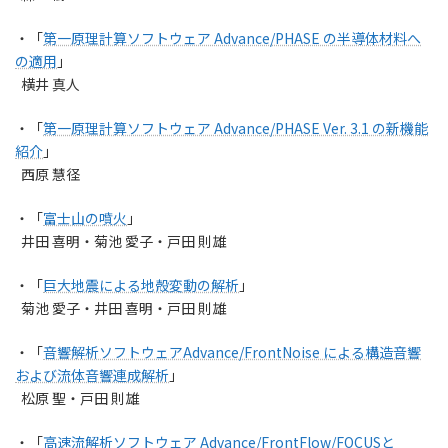
・「
第一原理計算ソフトウェア Advance/PHASE の半導体材料へ
の適用
」
横井 真人
・「
第一原理計算ソフトウェア Advance/PHASE Ver. 3.1 の新機能
紹介
」
西原 慧径
・「
富士山の噴火
」
井田 喜明・菊池 愛子・戸田 則雄
・「
巨大地震による地殻変動の解析
」
菊池 愛子・井田 喜明・戸田 則雄
・「
音響解析ソフトウェアAdvance/FrontNoise による構造音響
および流体音響連成解析
」
松原 聖・戸田 則雄
・「
高速流解析ソフトウェア Advance/FrontFlow/FOCUSと