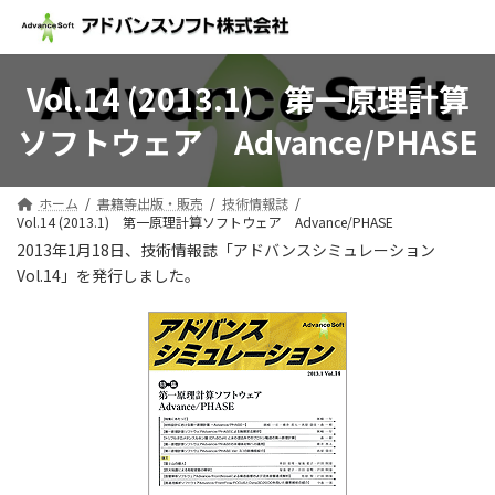
コ
ナ
ン
ビ
テ
ゲ
ン
ー
Vol.14 (2013.1) 第一原理計算
ツ
シ
へ
ョ
ソフトウェア Advance/PHASE
ス
ン
キ
に
ッ
移
ホーム
書籍等出版・販売
技術情報誌
プ
動
Vol.14 (2013.1) 第一原理計算ソフトウェア Advance/PHASE
2013年1月18日、技術情報誌「アドバンスシミュレーション
Vol.14」を発行しました。