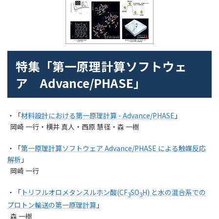
特集「第一原理計算ソフトウェ
ア Advance/PHASE」
・「
材料設計における第一原理計算 - Advance/PHASE
」
岡崎 一行・横井 真人・西原 慧径・森 一樹
・「
第一原理計算ソフトウェア Advance/PHASE による触媒反応
解析
」
岡崎 一行
・「
トリフルオロメタンスルホン酸(CF
SO
H) と水の混合系での
3
3
プロトン輸送の第一原理計算
」
森 一樹