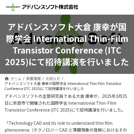
コ
ナ
ン
ビ
テ
ゲ
ン
ー
アドバンスソフト大倉 康幸が国
ツ
シ
へ
ョ
際学会 International Thin-Film
ス
ン
キ
に
Transistor Conference (ITC
ッ
移
プ
動
2025)にて招待講演を行いました
ホーム
新着情報
お知らせ
アドバンスソフト大倉 康幸が国際学会 International Thin-Film Transistor
Conference (ITC 2025)にて招待講演を行いました
アドバンスソフトの主管研究員である大倉 康幸が、2025年3月25
日に奈良市で開催された国際学会 International Thin-Film
Transistor Conference (ITC 2025)にて招待講演を行いました。
「Technology CAD and its role to understand thin film
phenomena（テクノロジー CAD と薄膜現象の理解におけるその