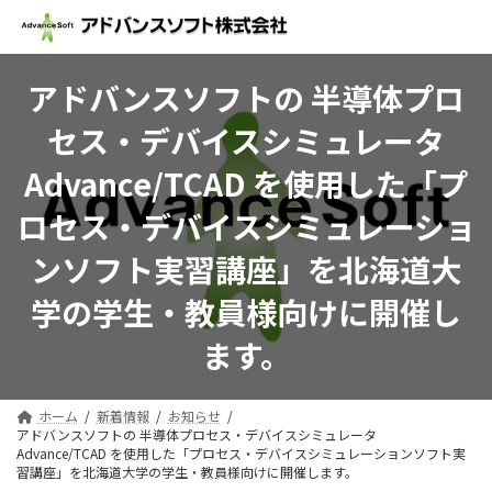
コ
ナ
ン
ビ
テ
ゲ
ン
ー
アドバンスソフトの 半導体プロ
ツ
シ
へ
ョ
セス・デバイスシミュレータ
ス
ン
キ
に
Advance/TCAD を使用した「プ
ッ
移
プ
動
ロセス・デバイスシミュレーショ
ンソフト実習講座」を北海道大
学の学生・教員様向けに開催し
ます。
ホーム
新着情報
お知らせ
アドバンスソフトの 半導体プロセス・デバイスシミュレータ
Advance/TCAD を使用した「プロセス・デバイスシミュレーションソフト実
習講座」を北海道大学の学生・教員様向けに開催します。