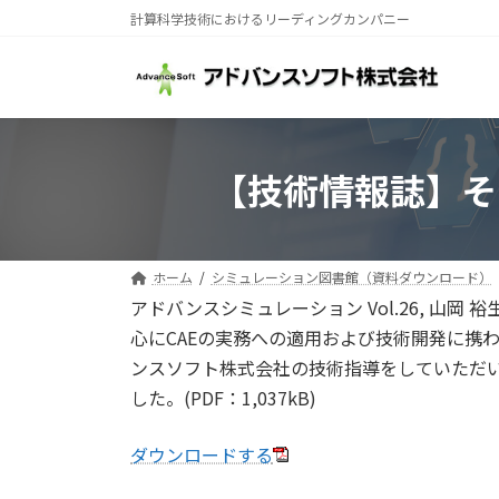
コ
ナ
計算科学技術におけるリーディングカンパニー
ン
ビ
テ
ゲ
ン
ー
ツ
シ
へ
ョ
ス
ン
【技術情報誌】そ
キ
に
ッ
移
プ
動
ホーム
シミュレーション図書館（資料ダウンロード）
アドバンスシミュレーション Vol.26, 山岡
心にCAEの実務への適用および技術開発に携わ
ンスソフト株式会社の技術指導をしていただい
した。(PDF：1,037kB)
ダウンロードする