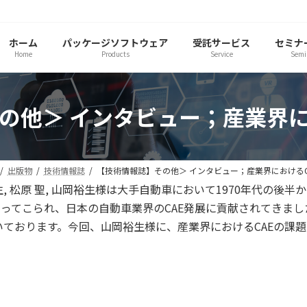
ホーム
パッケージソフトウェア
受託サービス
セミナ
Home
Products
Service
Semi
の他＞ インタビュー；産業界に
出版物
技術情報誌
【技術情報誌】その他＞ インタビュー；産業界におけるC
 裕生, 松原 聖, 山岡裕生様は大手自動車において1970年代
ってこられ、日本の自動車業界のCAE発展に貢献されてきました
ております。今回、山岡裕生様に、産業界におけるCAEの課