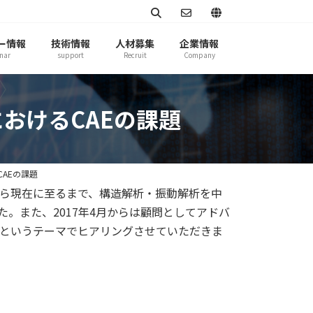
ー情報
技術情報
人材募集
企業情報
nar
support
Recruit
Company
おけるCAEの課題
AEの課題
の後半から現在に至るまで、構造解析・振動解析を中
。また、2017年4月からは顧問としてアドバ
題というテーマでヒアリングさせていただきま