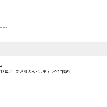
-----
弘
丁目3番地 新お茶の水ビルディング17階西