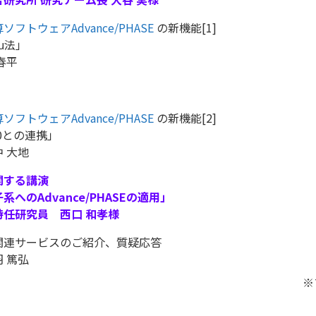
フトウェアAdvance/PHASE
の新機能[1]
-μ法」
春平
フトウェアAdvance/PHASE
の新機能[2]
r90との連携」
 大地
関する講演
へのAdvance/PHASEの適用」
特任研究員 西口 和孝様
関連サービスのご紹介、質疑応答
 篤弘
※