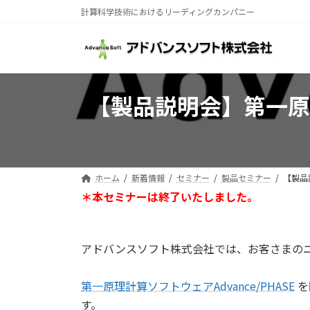
コ
ナ
計算科学技術におけるリーディングカンパニー
ン
ビ
テ
ゲ
ン
ー
ツ
シ
へ
ョ
【製品説明会】第一原理
ス
ン
キ
に
ッ
移
プ
動
ホーム
新着情報
セミナー
製品セミナー
【製品
＊本セミナーは終了いたしました。
アドバンスソフト株式会社では、お客さまの
第一原理計算ソフトウェアAdvance/PHASE
を
す。