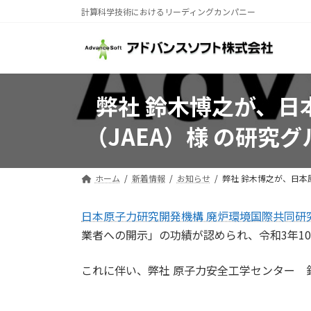
コ
ナ
計算科学技術におけるリーディングカンパニー
ン
ビ
テ
ゲ
ン
ー
ツ
シ
へ
ョ
弊社 鈴木博之が、日
ス
ン
キ
に
（JAEA）様 の研究
ッ
移
プ
動
ホーム
新着情報
お知らせ
弊社 鈴木博之が、日本
日本原子力研究開発機構 廃炉環境国際共同研究
業者への開示」の功績が認められ、令和3年10月
これに伴い、弊社 原子力安全工学センター 