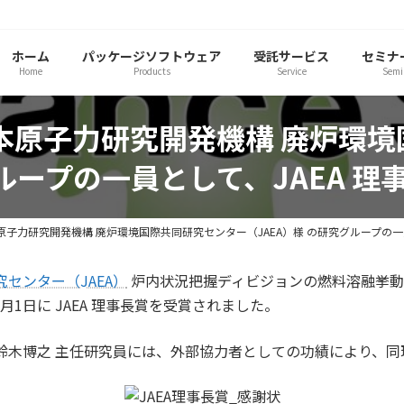
ホーム
パッケージソフトウェア
受託サービス
セミナ
Home
Products
Service
Semi
本原子力研究開発機構 廃炉環
グループの一員として、JAEA 
原子力研究開発機構 廃炉環境国際共同研究センター（JAEA）様 の研究グループの一
センター（JAEA）
炉内状況把握ディビジョンの燃料溶融挙動解析グ
1日に JAEA 理事長賞を受賞されました。
鈴木博之 主任研究員には、外部協力者としての功績により、