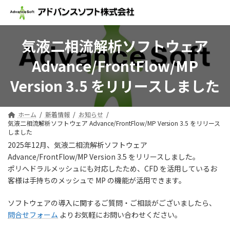
コ
ナ
ン
ビ
テ
ゲ
ン
ー
気液二相流解析ソフトウェア
ツ
シ
へ
ョ
Advance/FrontFlow/MP
ス
ン
キ
に
Version 3.5 をリリースしました
ッ
移
プ
動
ホーム
新着情報
お知らせ
気液二相流解析ソフトウェア Advance/FrontFlow/MP Version 3.5 をリリース
しました
2025年12月、気液二相流解析ソフトウェア
Advance/FrontFlow/MP Version 3.5 をリリースしました。
ポリへドラルメッシュにも対応したため、CFD を活用しているお
客様は手持ちのメッシュで MP の機能が活用できます。
ソフトウェアの導入に関するご質問・ご相談がございましたら、
問合せフォーム
よりお気軽にお問い合わせください。