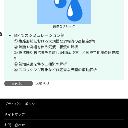
画像をクリック
MP でのシミュレーション例
① 複雑形状における大規模な混相流の高精度解析
② 沸騰や凝縮を伴う気液二相流の解析
③ 膜沸騰や核沸騰を考慮した固体（壁）と気液二相流の連成解
析
④ 気泡成長を伴う二相流の解析
⑤ スロッシング現象など非定常な界面の挙動解析
お知らせ
カテゴリー
プライバシーポリシー
サイトマップ
お問い合わせ