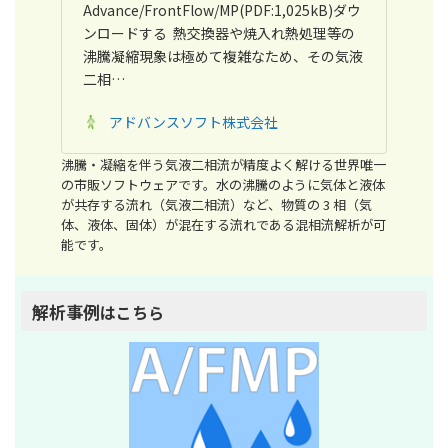
Advance/FrontFlow/MP(PDF:1,025kB)ダウ
ンロードする 熱交換器や焼入れ熱処理等の
沸騰凝縮現象は極めて複雑なため、その気液
二相…
アドバンスソフト株式会社
沸騰・凝縮を伴う気液二相流が精度よく解ける世界唯一
の市販ソフトウェアです。水の沸騰のように気体と液体
が共存する流れ（気液二相流）など、物質の 3 相（気
体、液体、固体）が混在する流れである混相流解析が可
能です。
解析事例
はこちら