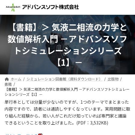
コ
ナ
ン
ビ
テ
ゲ
ン
ー
【書籍】＞ 気液二相流の力学と
ツ
シ
へ
ョ
数値解析入門 －アドバンスソフ
ス
ン
キ
に
トシミュレーションシリーズ
ッ
移
プ
動
【1】－
ホーム
シミュレーション図書館（資料ダウンロード）
出版物
書籍
【書籍】＞ 気液二相流の力学と数値解析入門 －アドバンスソフトシミュレー
ションシリーズ【1】－
単行本としては分量が少ないのですが、1つのテーマでまとまった
内容ですので、読者には通読しやすくなっています。実用問題に取
り組んだ経験から、若い人がこれだけ知っていれば専門家と議論
できるということを取り上げました。(PDF：3,532KB)