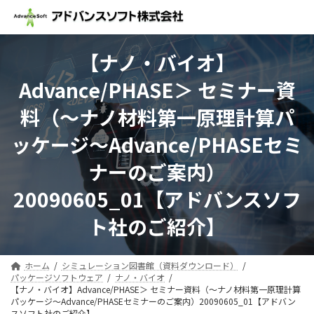
コ
ナ
ン
ビ
テ
ゲ
ン
ー
【ナノ・バイオ】
ツ
シ
へ
ョ
Advance/PHASE＞ セミナー資
ス
ン
キ
に
料（～ナノ材料第一原理計算パ
ッ
移
プ
動
ッケージ～Advance/PHASEセミ
ナーのご案内）
20090605_01【アドバンスソフ
ト社のご紹介】
ホーム
シミュレーション図書館（資料ダウンロード）
パッケージソフトウェア
ナノ・バイオ
【ナノ・バイオ】Advance/PHASE＞ セミナー資料（～ナノ材料第一原理計算
パッケージ～Advance/PHASEセミナーのご案内）20090605_01【アドバン
スソフト社のご紹介】