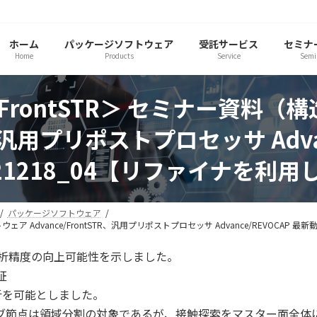
ホーム
パッケージソフトウェア
受託サービス
セミナ
Home
Products
Service
Semi
e/FrontSTR＞ セミナー資料
TR、汎用プリポストプロセッサ Adva
21218_04【リファイナを利
パッケージソフトウェア
ウェア Advance/FrontSTR、汎用プリポストプロセッサ Advance/REVOCA
による解析精度の向上可能性を示しました。
証
触解析を可能としました。
ーブ節点は領域分割の対象であるが、接触探索をマスター面全体