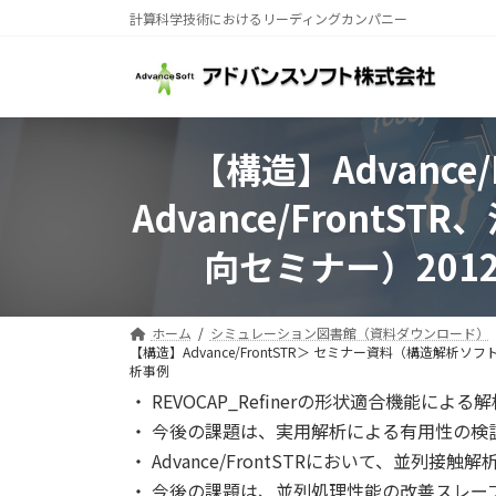
コ
ナ
計算科学技術におけるリーディングカンパニー
ン
ビ
テ
ゲ
ン
ー
ツ
シ
へ
ョ
【構造】Advanc
ス
ン
キ
に
Advance/FrontS
ッ
移
プ
動
向セミナー）201
ホーム
シミュレーション図書館（資料ダウンロード）
【構造】Advance/FrontSTR＞ セミナー資料（構造解析ソフト
析事例
・ REVOCAP_Refinerの形状適合機能
・ 今後の課題は、実用解析による有用性の検
・ Advance/FrontSTRにおいて、並列接
・ 今後の課題は、並列処理性能の改善スレ