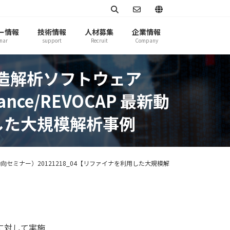
ー情報
技術情報
人材募集
企業情報
nar
support
Recruit
Company
（構造解析ソフトウェア
nce/REVOCAP 最新動
用した大規模解析事例
P 最新動向セミナー）20121218_04【リファイナを利用した大規模解
に対して実施