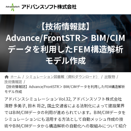
コ
ナ
ン
ビ
テ
ゲ
ン
ー
【技術情報誌】
ツ
シ
へ
ョ
Advance/FrontSTR＞ BIM/CIM
ス
ン
キ
に
データを利用したFEM構造解析
ッ
移
プ
動
モデル作成
ホーム
シミュレーション図書館（資料ダウンロード）
出版物
技術情報誌
【技術情報誌】Advance/FrontSTR＞ BIM/CIMデータを利用したFEM構造解析
モデル作成
アドバンスシミュレーション Vol.32, アドバンスソフト株式会社
清野 多美子, 鈴木 将之, 国土交通省による法制化によって建設業界
ではBIM/CIMデータの利用が進められています。BIM/CIMデータを
シミュレーションにも活用する方法として自動メッシュ作成の技
術やBIM/CIMデータから構造解析の自動化への取組みについて紹介