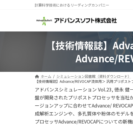
コ
ナ
計算科学技術におけるリーディングカンパニー
ン
ビ
テ
ゲ
ン
ー
ツ
シ
へ
ョ
【技術情報誌】Adva
ス
ン
キ
に
Advance
ッ
移
プ
動
ホーム
シミュレーション図書館（資料ダウンロード）
【技術情報誌】Advance/REVOCAP流体用＞ 汎用プリポスト
アドバンスシミュレーション Vol.23, 徳永
盤が開発されたプリポストプロセッサを当社
ージョンアップに合わせてAdvance/ R
成解析エンジンや、多孔質体や粉体のモデル
プロセッサAdvance/REVOCAPについての