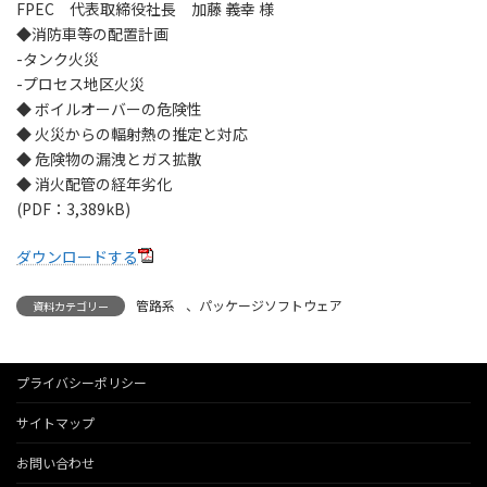
FPEC 代表取締役社長 加藤 義幸 様
◆消防車等の配置計画
-タンク火災
-プロセス地区火災
◆ ボイルオーバーの危険性
◆ 火災からの輻射熱の推定と対応
◆ 危険物の漏洩とガス拡散
◆ 消火配管の経年劣化
(PDF：3,389kB)
ダウンロードする
管路系
、
パッケージソフトウェア
資料カテゴリー
プライバシーポリシー
サイトマップ
お問い合わせ