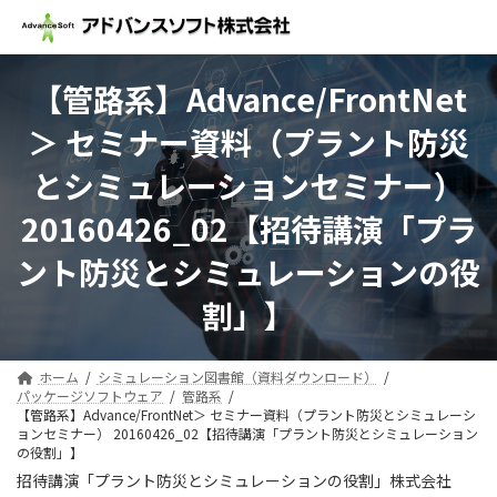
コ
ナ
ン
ビ
テ
ゲ
ン
ー
【管路系】Advance/FrontNet
ツ
シ
へ
ョ
＞ セミナー資料（プラント防災
ス
ン
キ
に
とシミュレーションセミナー）
ッ
移
プ
動
20160426_02【招待講演「プラ
ント防災とシミュレーションの役
割」】
ホーム
シミュレーション図書館（資料ダウンロード）
パッケージソフトウェア
管路系
【管路系】Advance/FrontNet＞ セミナー資料（プラント防災とシミュレーシ
ョンセミナー） 20160426_02【招待講演「プラント防災とシミュレーション
の役割」】
招待講演「プラント防災とシミュレーションの役割」株式会社