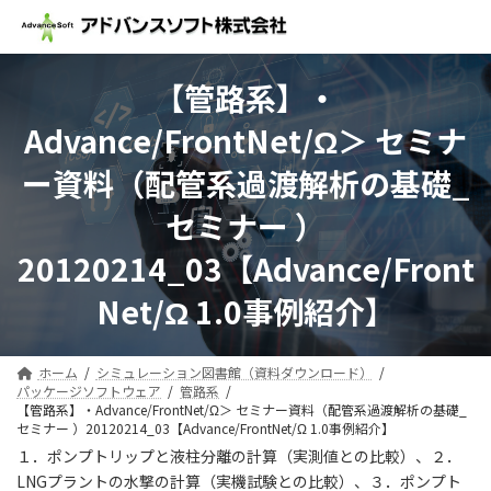
コ
ナ
ン
ビ
テ
ゲ
ン
ー
【管路系】・
ツ
シ
へ
ョ
Advance/FrontNet/Ω＞ セミナ
ス
ン
キ
に
ー資料（配管系過渡解析の基礎_
ッ
移
プ
動
セミナー ）
20120214_03【Advance/Front
Net/Ω 1.0事例紹介】
ホーム
シミュレーション図書館（資料ダウンロード）
パッケージソフトウェア
管路系
【管路系】・Advance/FrontNet/Ω＞ セミナー資料（配管系過渡解析の基礎_
セミナー ）20120214_03【Advance/FrontNet/Ω 1.0事例紹介】
１．ポンプトリップと液柱分離の計算（実測値との比較）、２．
LNGプラントの水撃の計算（実機試験との比較）、３．ポンプト