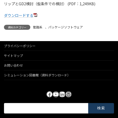
リップとGD2検討（仮条件での検討） (PDF：1,249KB)
ダウンロードする
管路系
、
パッケージソフトウェア
資料カテゴリー
プライバシーポリシー
サイトマップ
お問い合わせ
シミュレーション図書館（資料ダウンロード）
Facebook
YouTube
LinkedIn
メール
検
索: