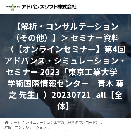
コ
ナ
ン
ビ
テ
ゲ
ン
ー
【解析・コンサルテーション
ツ
シ
へ
ョ
（その他）】＞ セミナー資料
ス
ン
キ
に
（【オンラインセミナー】第4回
ッ
移
プ
動
アドバンス・シミュレーション・
セミナー 2023「東京工業大学
学術国際情報センター 青木 尊
之 先生」）20230721_all【全
体】
ホーム
シミュレーション図書館（資料ダウンロード）
解析・コンサルテーション