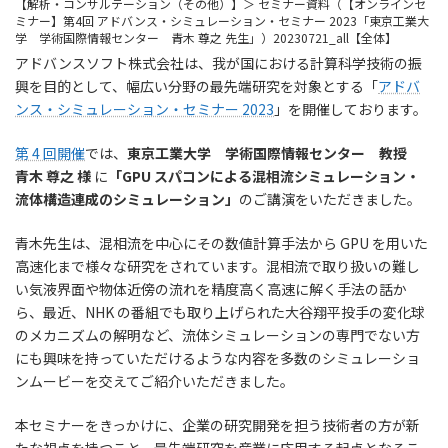
【解析・コンサルテーション（その他）】＞ セミナー資料（【オンラインセ
ミナー】第4回 アドバンス・シミュレーション・セミナー 2023「東京工業大
学 学術国際情報センター 青木 尊之 先生」）20230721_all【全体】
アドバンスソフト株式会社は、我が国における計算科学技術の振
興を目的として、幅広い分野の最先端研究を対象とする「
アドバ
ンス・シミュレーション・セミナー 2023
」を開催しております。
第 4 回開催
では、
東京工業大学 学術国際情報センター 教授
青木 尊之 様
に
「GPU スパコンによる混相流シミュレーション・
流体構造連成のシミュレーション」
のご講演をいただきました。
青木先生は、混相流を中心にその数値計算手法から GPU を用いた
高速化まで様々な研究をされています。混相流で取り扱いの難し
い気液界面や物体近傍の流れを精度高く高速に解く手法の話か
ら、最近、NHK の番組でも取り上げられた大谷翔平投手の変化球
のメカニズムの解明など、流体シミュレーションの専門でない方
にも興味を持っていただけるような内容を多数のシミュレーショ
ンムービーを交えてご紹介いただきました。
本セミナーをきっかけに、企業の研究開発を担う技術者の方が新