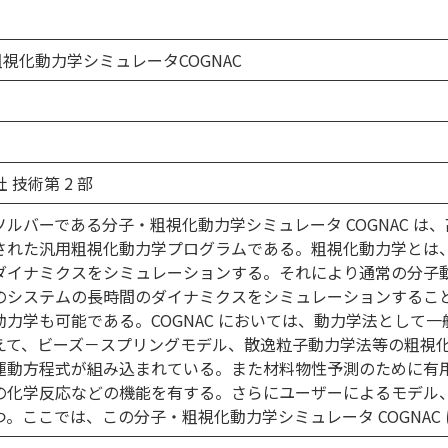
子・粗視化動力学シミュレータCOGNAC
技術第 2 部
中の計算ソルバーである分子・粗視化動力学シミュレータ COGNAC
された汎用粗視化動力学プログラムである。粗視化動力学とは、
ダイナミクスをシミュレーションする。それにより通常の分子
のシステムの長時間のダイナミクスをシミュレーションするこ
力学も可能である。COGNAC においては、動力学法として
えて、ビーズ－スプリングモデル、散逸粒子動力学法等の粗視
運動方程式が組み込まれている。また材料物性予測のために有
の化学反応などの機能を有する。さらにユーザーによるモデル
。ここでは、この分子・粗視化動力学シミュレータ COGNAC