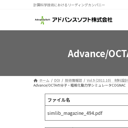
コ
ナ
計算科学技術におけるリーディングカンパニー
ン
ビ
テ
ゲ
ン
ー
ツ
シ
へ
ョ
ス
ン
Advance/
キ
に
ッ
移
プ
動
ホーム
DOI
技術情報誌
Vol.9 (2011.10) 材料設計
Advance/OCTAの分子・粗視化動力学シミュレータCOGNAC
ファイル名
simlib_magazine_494.pdf