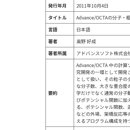
発行年月
2011年10月4日
タイトル
Advance/OCTAの分
言語
日本語
著者
奥野 好成
著者所属
アドバンスソフト株式会社 
Advance/OCTA 
究開発の一環として開発
として扱い、その粒子の
な分子数、大きな重合度
要約
学だけでなく通常の分子動
びポテンシャル関数に加
る、ポテシンャル関数、
などの外場、架橋反応等
えるプログラム構成を持つ