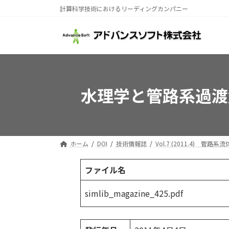
コ
ナ
計算科学技術におけるリーディングカンパニー
ン
ビ
テ
ゲ
ン
ー
ツ
シ
へ
ョ
ス
ン
水理学と管路系過渡
キ
に
ッ
移
プ
動
ホーム
DOI
技術情報誌
Vol.7 (2011.4) 管
ファイル名
simlib_magazine_425.pdf