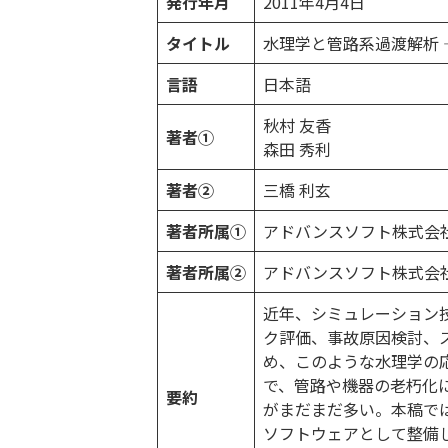
発行年月
2011年4月4日
タイトル
水理学と管路系過渡解析
言語
日本語
秋村 友香
著者①
森田 秀利
著者②
三橋 利玄
著者所属①
アドバンスソフト株式会社 
著者所属②
アドバンスソフト株式会社 
近年、シミュレーション
ク評価、事故原因検討、
め、このような水理学の
で、管路や機器の老朽化
要約
がまだまだ多い。本稿で
ソフトウェアとして整備して