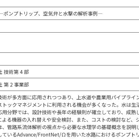
 ―ポンプトリップ、空気弁と水撃の解析事例―
技術第 4 部
第 2 事業部
技術が多方面に応用されつつあり、上水道や農業用パイプライ
ストックマネジメントに利用される機会が多くなった。水は生
応用分野では、設計技術や長年の経験則が確立しており、成熟
による機器の入れ替えや安全検討、また、コストの検討など、
は、管路系流体解析の視点から必要な水理学の基礎概念を説明
いるAdvance/FrontNet/Ωを用いた水路におけるポン