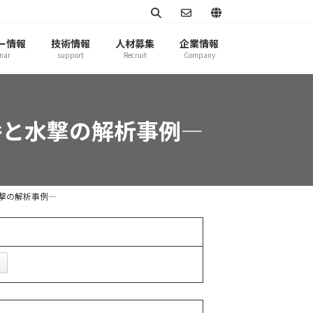
ー情報
技術情報
人材募集
企業情報
nar
support
Recruit
Company
弁と水撃の解析事例―
撃の解析事例―