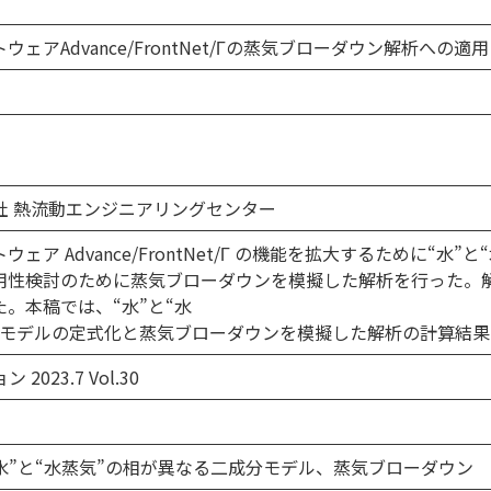
アAdvance/FrontNet/Γの蒸気ブローダウン解析への適用
社 熱流動エンジニアリングセンター
ア Advance/FrontNet/Γ の機能を拡大するために“
用性検討のために蒸気ブローダウンを模擬した解析を行った。
。本稿では、“水”と“水
分モデルの定式化と蒸気ブローダウンを模擬した解析の計算結
23.7 Vol.30
、水”と“水蒸気”の相が異なる二成分モデル、蒸気ブローダウン