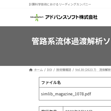
コ
ナ
計算科学技術におけるリーディングカンパニー
ン
ビ
テ
ゲ
ン
ー
ツ
シ
へ
ョ
管路系流体過渡解析ソフト
ス
ン
キ
に
ッ
移
プ
動
ホーム
DOI
技術情報誌
Vol.30 (2023.7) 流体解析
ファイル名
simlib_magazine_1078.pdf