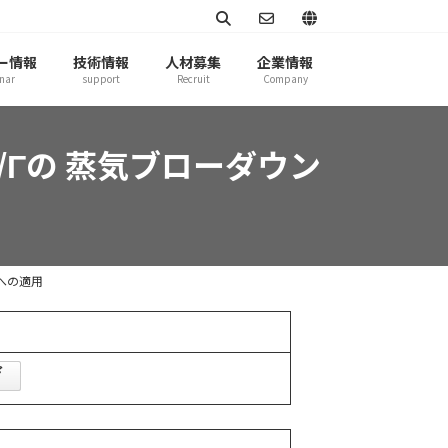
ー情報
技術情報
人材募集
企業情報
nar
support
Recruit
Company
t/Γの 蒸気ブローダウン
析への適用