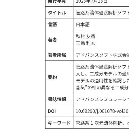
発行年月
2023年7月13日
タイトル
管路系流体過渡解析ソフトウェ
言語
日本語
秋村 友香
著者
三橋 利玄
著者所属
アドバンスソフト株式会
管路系流体過渡解析ソフトウェ
入し、二成分モデルの適
要約
モデルの適用性を確認した
蒸気”の相の異なる二成
書誌情報
アドバンスシミュレーション 20
DOI
10.69290/j.001078-vol30
キーワード
管路系 1 次元流体解析