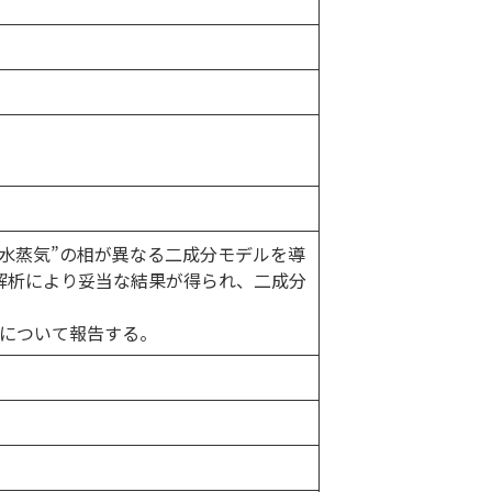
水”と“水蒸気”の相が異なる二成分モデルを導
解析により妥当な結果が得られ、二成分
果について報告する。