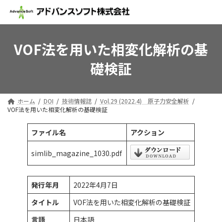
コ
ナ
ン
ビ
テ
ゲ
ン
ー
ツ
シ
VOF法を用いた相変化解析の基
へ
ョ
礎検証
ス
ン
キ
に
ッ
移
プ
動
ホーム
DOI
技術情報誌
Vol.29 (2022.4) 原子力安全解析
VOF法を用いた相変化解析の基礎検証
ファイル名
アクション
simlib_magazine_1030.pdf
発行年月
2022年4月7日
タイトル
VOF法を用いた相変化解析の基礎検証
言語
日本語