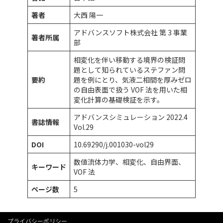
著者
大西 陽一
アドバンスソフト株式会社 第 3 事業
著者所属
部
相変化を伴い移動する境界の検証問
題として知られているステファン問
要約
題を例にとり、気液二相間を厚みゼロ
の自由表面で扱う VOF 法を用いた相
変化計算の基礎検証を示す。
アドバンスシミュレーション 2022.4
書誌情報
Vol.29
DOI
10.69290/j.001030-vol29
数値流体力学、相変化、自由界面、
キーワード
VOF 法
ページ数
5
プライバシーポリシー