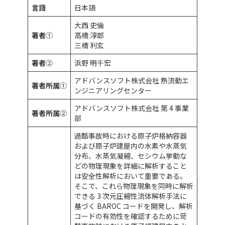
言語
日本語
大西 史倫
著者
①
高橋 淳郎
三橋 利玄
著者
②
浜野 明千宏
アドバンスソフト株式会社 熱流動エ
著者所属
①
ンジニアリングセンター
アドバンスソフト株式会社 第 4 事業
著者所属
②
部
過酷事故時における原子炉格納容器
および原子炉建屋内の水素や水蒸気
分布、水蒸気凝縮、セシウム挙動な
どの物理現象を詳細に解析すること
は安全性解析において重要である。
そこで、これら物理現象を同時に解析
できる 3 次元圧縮性流体解析手法に
基づく BAROC コードを開発し、解析
コードの有効性を確認するために苛