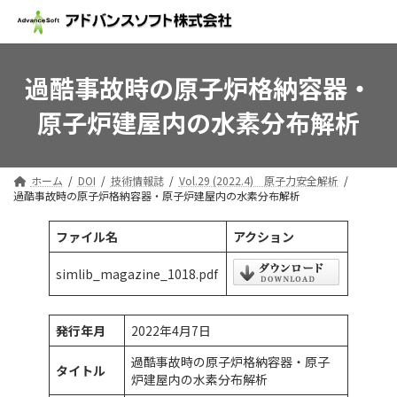
コ
ナ
ン
ビ
テ
ゲ
ン
ー
ツ
シ
過酷事故時の原子炉格納容器・
へ
ョ
原子炉建屋内の水素分布解析
ス
ン
キ
に
ッ
移
プ
動
ホーム
DOI
技術情報誌
Vol.29 (2022.4) 原子力安全解析
過酷事故時の原子炉格納容器・原子炉建屋内の水素分布解析
ファイル名
アクション
simlib_magazine_1018.pdf
発行年月
2022年4月7日
過酷事故時の原子炉格納容器・原子
タイトル
炉建屋内の水素分布解析