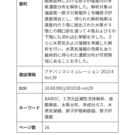
酷事故時における原子炉建屋内の水
要約
素濃度分布を解析した。解析対象は
福島第一原子力発電所 1 号機原子炉
建屋相当とし、得られた解析結果は
建屋内の 5 階に放出された水素が 4
階との開口部を通って 4 階およびその
下階にも流れ込む挙動を示した。さ
らに水蒸気および凝縮を考慮した解
析を行い、水蒸気凝縮の効果もあり
最終的に得られた濃度分布が可燃領
域にあることを示した。
アドバンスシミュレーション 2022.4
書誌情報
Vol.29
DOI
10.69290/j.001018-vol29
BAROC、3 次元圧縮性流体解析、過
酷事故、水素分布、多成分ガス、水
キーワード
蒸気凝縮、原子炉格納容器、原子炉
建屋
ページ数
16