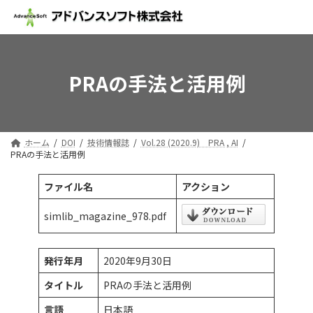
コ
ナ
ン
ビ
テ
ゲ
ン
ー
ツ
シ
PRAの手法と活用例
へ
ョ
ス
ン
キ
に
ッ
移
プ
動
ホーム
DOI
技術情報誌
Vol.28 (2020.9) PRA , AI
PRAの手法と活用例
ファイル名
アクション
simlib_magazine_978.pdf
発行年月
2020年9月30日
タイトル
PRAの手法と活用例
言語
日本語