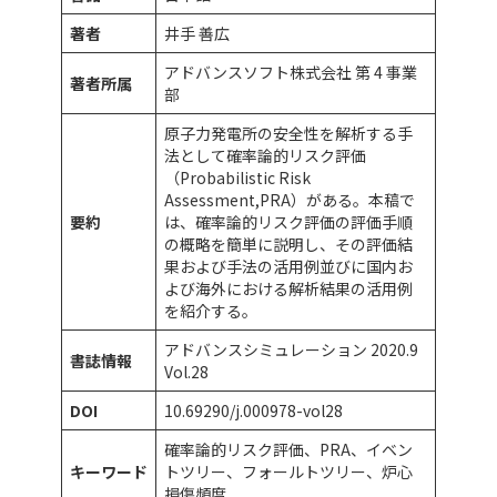
著者
井手 善広
アドバンスソフト株式会社 第 4 事業
著者所属
部
原子力発電所の安全性を解析する手
法として確率論的リスク評価
（Probabilistic Risk
Assessment,PRA）がある。本稿で
要約
は、確率論的リスク評価の評価手順
の概略を簡単に説明し、その評価結
果および手法の活用例並びに国内お
よび海外における解析結果の活用例
を紹介する。
アドバンスシミュレーション 2020.9
書誌情報
Vol.28
DOI
10.69290/j.000978-vol28
確率論的リスク評価、PRA、イベン
キーワード
トツリー、フォールトツリー、炉心
損傷頻度