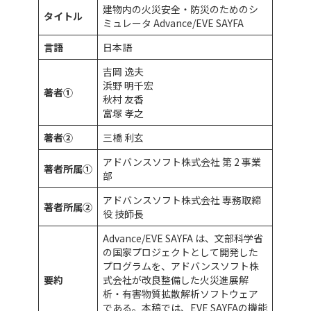
建物内の火災安全・防災のためのシ
タイトル
ミュレータ Advance/EVE SAYFA
言語
日本語
吉岡 逸夫
浜野 明千宏
著者①
秋村 友香
富塚 孝之
著者②
三橋 利玄
アドバンスソフト株式会社 第 2 事業
著者所属①
部
アドバンスソフト株式会社 専務取締
著者所属②
役 技師長
Advance/EVE SAYFA は、文部科学省
の国家プロジェクトとして開発した
プログラムを、アドバンスソフト株
要約
式会社が改良整備した火災進展解
析・有害物質拡散解析ソフトウェア
である。本稿では、EVE SAYFAの機能