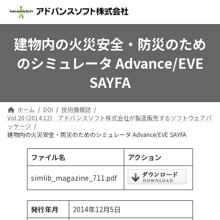
コ
ナ
ン
ビ
テ
ゲ
ン
ー
建物内の火災安全・防災のため
ツ
シ
へ
ョ
のシミュレータ Advance/EVE
ス
ン
キ
に
SAYFA
ッ
移
プ
動
ホーム
DOI
技術情報誌
Vol.20 (2014.12) アドバンスソフト株式会社が製造販売するソフトウェアパ
ッケージ
建物内の火災安全・防災のためのシミュレータ Advance/EVE SAYFA
ファイル名
アクション
simlib_magazine_711.pdf
発行年月
2014年12月5日