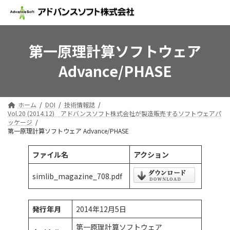
コ
ナ
ン
ビ
テ
ゲ
ン
ー
ツ
シ
第一原理計算ソフトウェア
へ
ョ
Advance/PHASE
ス
ン
キ
に
ッ
移
プ
動
ホーム
DOI
技術情報誌
Vol.20 (2014.12) アドバンスソフト株式会社が製造販売するソフトウェアパ
ッケージ
第一原理計算ソフトウェア Advance/PHASE
ファイル名
アクション
simlib_magazine_708.pdf
発行年月
2014年12月5日
第一原理計算ソフトウェア