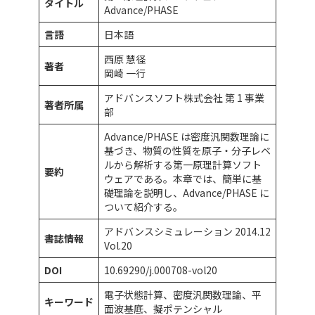
タイトル
Advance/PHASE
言語
日本語
西原 慧径
著者
岡崎 一行
アドバンスソフト株式会社 第 1 事業
著者所属
部
Advance/PHASE は密度汎関数理論に
基づき、物質の性質を原子・分子レベ
ルから解析する第一原理計算ソフト
要約
ウェアである。本章では、簡単に基
礎理論を説明し、Advance/PHASE に
ついて紹介する。
アドバンスシミュレーション 2014.12
書誌情報
Vol.20
DOI
10.69290/j.000708-vol20
電子状態計算、密度汎関数理論、平
キーワード
面波基底、擬ポテンシャル