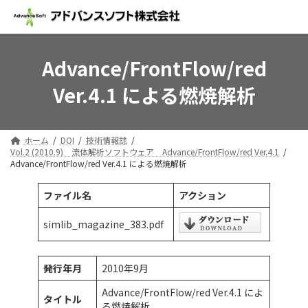
コ
ナ
ン
ビ
テ
ゲ
ン
ー
ツ
シ
Advance/FrontFlow/red
へ
ョ
Ver.4.1 による燃焼解析
ス
ン
キ
に
ッ
移
プ
動
ホーム
DOI
技術情報誌
Vol.2 (2010.9) 流体解析ソフトウェア Advance/FrontFlow/red Ver.4.1
Advance/FrontFlow/red Ver.4.1 による燃焼解析
ファイル名
アクション
simlib_magazine_383.pdf
発行年月
2010年9月
Advance/FrontFlow/red Ver.4.1 によ
タイトル
る燃焼解析