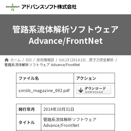
コ
ナ
ン
ビ
テ
ゲ
ン
ー
ツ
シ
管路系流体解析ソフトウェア
へ
ョ
Advance/FrontNet
ス
ン
キ
に
ッ
移
プ
動
ホーム
DOI
技術情報誌
Vol.19 (2014.10) 原子力安全解析
管路系流体解析ソフトウェア Advance/FrontNet
ファイル名
アクション
simlib_magazine_692.pdf
発行年月
2014年10月31日
管路系流体解析ソフトウェア
タイトル
Advance/FrontNet