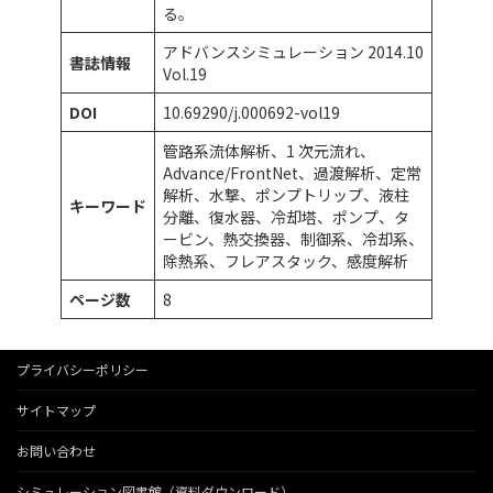
る。
アドバンスシミュレーション 2014.10
書誌情報
Vol.19
DOI
10.69290/j.000692-vol19
管路系流体解析、1 次元流れ、
Advance/FrontNet、過渡解析、定常
解析、水撃、ポンプトリップ、液柱
キーワード
分離、復水器、冷却塔、ポンプ、タ
ービン、熱交換器、制御系、冷却系、
除熱系、フレアスタック、感度解析
ページ数
8
プライバシーポリシー
サイトマップ
お問い合わせ
シミュレーション図書館（資料ダウンロード）