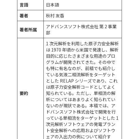
言語
日本語
著者
秋村 友香
アドバンスソフト株式会社 第 2 事業
著者所属
部
1 次元解析を利用した原子力安全解析
は 1970 年頃から米国で発達し、解析
目的に応じたさまざまな用途のプロ
グラムが開発されてきた。その中で
も特に有名なのが、前稿でも紹介し
ている気液二相流解析をターゲット
とした RELAP シリーズであり、これ
は原子力安全解析コードとしてよく
要約
知られている。ただし、単相流の解
析についてはあまりよく知られてい
ないのが現状である。本稿では、ア
ドバンスソフト株式会社で開発を行
っている単相流をターゲットとした 1
次元解析ソフトウェアの発電プラン
ト安全解析への応用およびソフトウ
ェアの入出力の例について紹介す