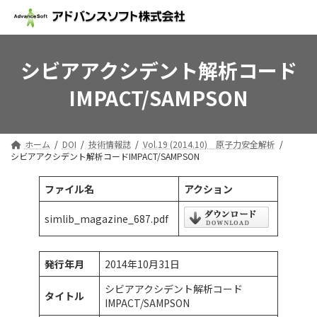
コ
ナ
ン
ビ
テ
ゲ
ン
ー
ツ
シ
シビアアクシデント解析コード
へ
ョ
IMPACT/SAMPSON
ス
ン
キ
に
ッ
移
プ
動
ホーム
DOI
技術情報誌
Vol.19 (2014.10) 原子力安全解析
シビアアクシデント解析コードIMPACT/SAMPSON
ファイル名
アクション
simlib_magazine_687.pdf
発行年月
2014年10月31日
シビアアクシデント解析コード
タイトル
IMPACT/SAMPSON