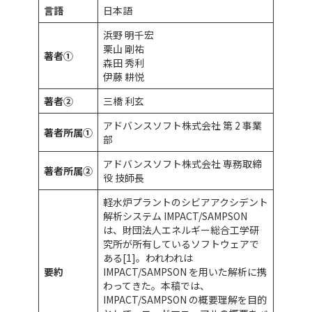
言語
日本語
浜野 明千宏
栗山 剛祐
著者①
森田 秀利
伊藤 耕悦
著者②
三橋 利玄
アドバンスソフト株式会社 第 2 事業
著者所属①
部
アドバンスソフト株式会社 専務取締
著者所属②
役 技師長
軽水炉プラントのシビアアクシデント
解析システム IMPACT/SAMPSON
は、財団法人エネルギー総合工学研
究所が所有しているソフトウェアで
ある[1]。われわれは
要約
IMPACT/SAMPSON を用いた解析に携
わってきた。本稿では、
IMPACT/SAMPSON の概要理解を目的