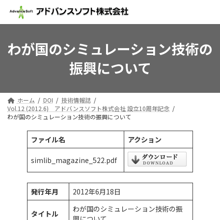
コ
ナ
ン
ビ
テ
ゲ
ン
ー
ツ
シ
わが国のシミュレーション技術の
へ
ョ
振興について
ス
ン
キ
に
ッ
移
プ
動
ホーム
DOI
技術情報誌
Vol.12 (2012.6) アドバンスソフト株式会社 設立10周年記念
わが国のシミュレーション技術の振興について
ファイル名
アクション
simlib_magazine_522.pdf
発行年月
2012年6月18日
わが国のシミュレーション技術の振
タイトル
興について