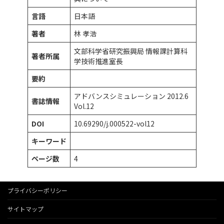
言語
日本語
著者
林 孝浩
文部科学省研究振興局 情報課計算科
著者所属
学技術推進室長
要約
アドバンスシミュレーション 2012.6
書誌情報
Vol.12
DOI
10.69290/j.000522-vol12
キーワード
ページ数
4
プライバシーポリシー
サイトマップ