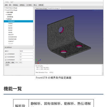
FrontSTR の境界条件設定画面
機能一覧
静解析、固有値解析、動解析、熱伝導解
解析設